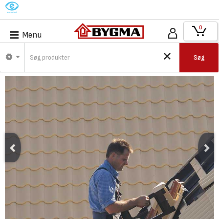
M
0
Menu
Søg