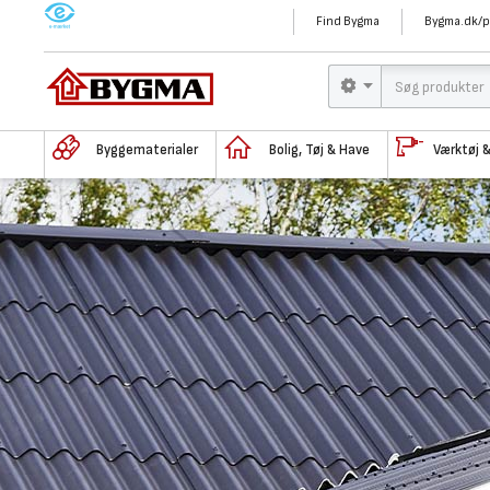
M
Find Bygma
Bygma.dk/p
Byggematerialer
Bolig, Tøj & Have
Værktøj 