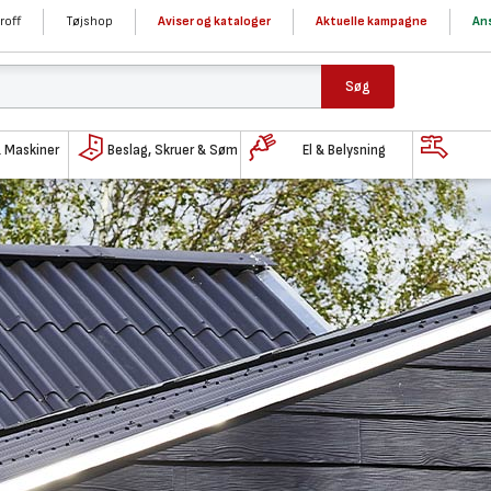
roff
Tøjshop
Aviser og kataloger
Aktuelle kampagne
Ans
Søg
& Maskiner
Beslag, Skruer & Søm
El & Belysning