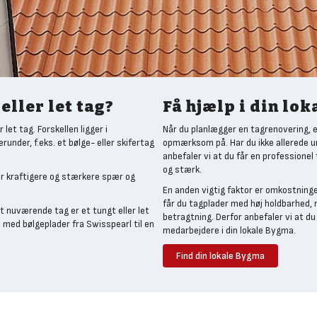
eller let tag?
Få hjælp i din lo
let tag. Forskellen ligger i
Når du planlægger en tagrenovering, e
under, f.eks. et bølge- eller skifertag
opmærksom på. Har du ikke allerede un
anbefaler vi at du får en professione
og stærk.
r kraftigere og stærkere spær og
En anden vigtig faktor er omkostning
får du tagplader med høj holdbarhed, 
t nuværende tag er et tungt eller let
betragtning. Derfor anbefaler vi at d
t med bølgeplader fra Swisspearl til en
medarbejdere i din lokale Bygma.
Find din lokale Bygma