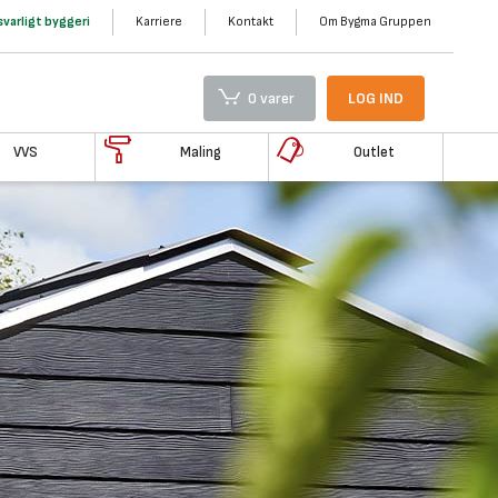
varligt byggeri
Karriere
Kontakt
Om Bygma Gruppen
0 varer
LOG IND
VVS
Maling
Outlet