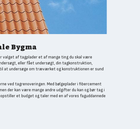
kale Bygma
r valget af tagplader et af mange ting du skal være
dersøgt, eller fået undersøgt, din tagkonstruktion,
l til at undersøge om træværket og konstruktionen er sund
erne ved tagrenoveringen. Med bølgeplader i fibercement
men der kan være mange andre udgifter du kan og bør tag i
u opstiller et budget og taler med en af vores faguddannede