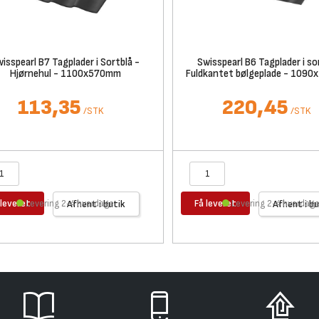
isspearl B7 Tagplader i Sortblå -
Swisspearl B6 Tagplader i so
Hjørnehul - 1100x570mm
Fuldkantet bølgeplade - 109
113,35
220,45
/
STK
/
STK
 leveret
Få leveret
Levering 2-4 hverdage
Afhent i butik
Levering 2-4 hverdag
Afhent i bu