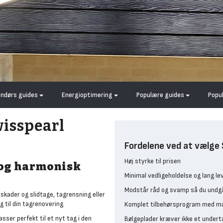
endørs guides
Energioptimering
Populære guides
Popu
isspearl
Fordelene ved at vælge 
Høj styrke til prisen
 og harmonisk
Minimal vedligeholdelse og lang le
Modstår råd og svamp så du undg
tskader og slidtage, tagrensning eller
g til din tagrenovering.
Komplet tilbehørsprogram med m
sser perfekt til et nyt tag i den
Bølgeplader kræver ikke et undert