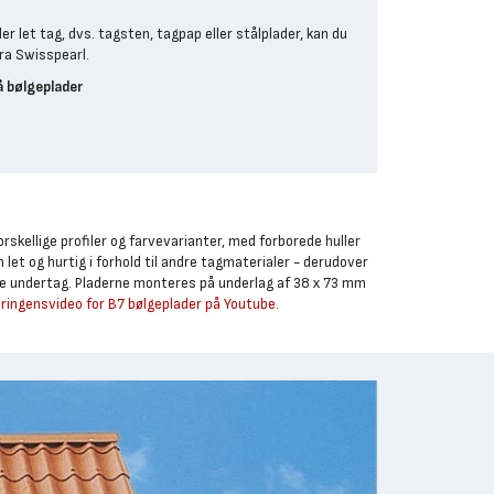
er let tag, dvs. tagsten, tagpap eller stålplader, kan du
fra Swisspearl.
 bølgeplader
orskellige profiler og farvevarianter, med forborede huller
let og hurtig i forhold til andre tagmaterialer - derudover
e undertag. Pladerne monteres på underlag af 38 x 73 mm
ingensvideo for B7 bølgeplader på Youtube
.