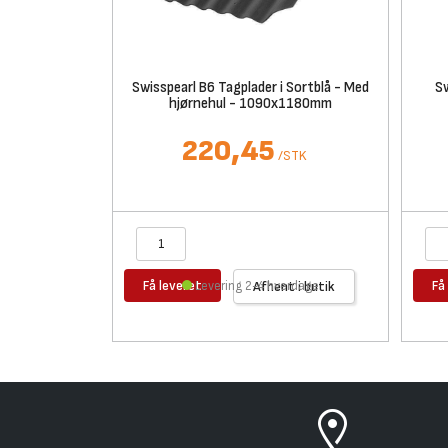
Swisspearl B6 Tagplader i Sortblå - Med
Sw
hjørnehul - 1090x1180mm
220,45
/
STK
Få leveret
Få
Levering 2-4 hverdage
Afhent i butik