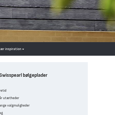
lær inspiration
Swisspearl bølgeplader
vetid
år utætheder
ange valgmuligheder
ag