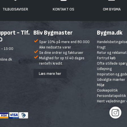
TILBUDSAVISER
KONTAKT OS
OM BYGMA
port - Tlf.
Bliv Bygmaster
Bygma.dk
0
Spar 10% på mere end 80.000
Handelsbetingelse
ikke nedsatte varer
Fragt
 - 15:00
Se dine ordrer og fakturaer
Retur og reklamat
Mulighed for op til 40 dages
Fortryd køb
line.dk
rentefri kredit
Ofte stillede spø
Udlejning
Læs mere her
Inspiration og god
Udvalgte mærker
Miljø
Cookiepolitik
Persondatapolitik
Hent vejledninger