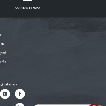
KARRIERE I BYGMA
r
ion
rgsmål
e råd
 og datablade