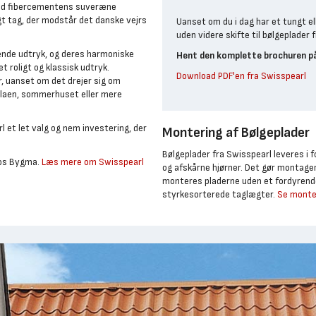
 Med fibercementens suveræne
gt tag, der modstår det danske vejrs
Uanset om du i dag har et tungt ell
uden videre skifte til bølgeplader 
rende udtryk, og deres harmoniske
Hent den komplette brochuren på
 roligt og klassisk udtryk.
Download PDF'en fra Swisspearl
r, uanset om det drejer sig om
illaen, sommerhuset eller mere
et let valg og nem investering, der
Montering af Bølgeplader
Bølgeplader fra Swisspearl leveres i f
hos Bygma.
Læs mere om Swisspearl
og afskårne hjørner. Det gør montagen 
monteres pladerne uden et fordyrend
styrkesorterede taglægter.
Se monter