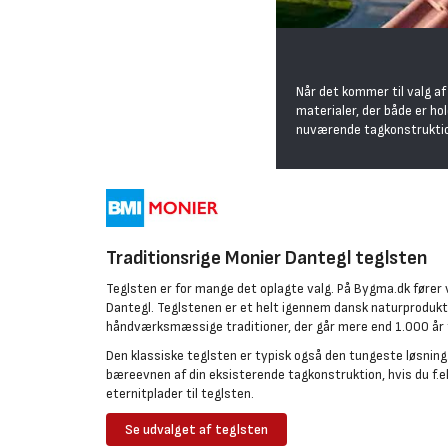
Når det kommer til valg af 
materialer, der både er ho
nuværende tagkonstrukti
Traditionsrige Monier Dantegl teglsten
Teglsten er for mange det oplagte valg. På Bygma.dk fører 
Dantegl. Teglstenen er et helt igennem dansk naturprodukt
håndværksmæssige traditioner, der går mere end 1.000 år ti
Den klassiske teglsten er typisk også den tungeste løsning
bæreevnen af din eksisterende tagkonstruktion, hvis du f.eks
eternitplader til teglsten.
Se udvalget af teglsten