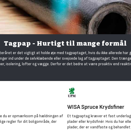
Tagpap - Hurtigt til mange formål
råret er det vigtigt at holde øje med tagpaptaget, hvis du ikke allerede har g
rænger ind under de selvklæbende eller svejsede lag af tagpaptaget. Den træng
r, isolering, lofter og vægge. Derfor er det bedre at være proaktiv end reakti
WISA Spruce Krydsfiner
ænge du er opmærksom på hældningen af
Et tagpaptag kræver et fast underlag,
ge regler for dit boligområde, der
plader eller krydsfinér. Hvis du har el
plader, der er vandfaste og behandlet