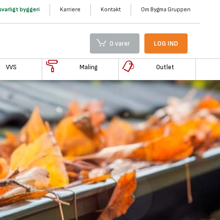
varligt byggeri
Karriere
Kontakt
Om Bygma Gruppen
0 varer
LOG IND
VVS
Maling
Outlet