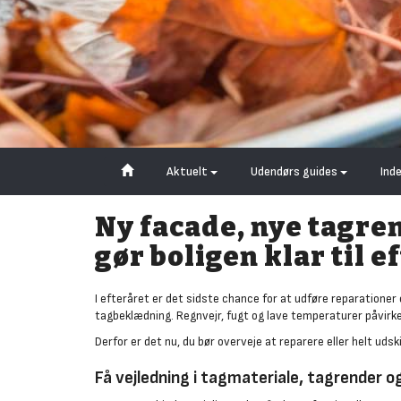
Aktuelt
Udendørs guides
Ind
Ny facade, nye tagr
gør boligen klar til e
I efteråret er det sidste chance for at udføre reparationer
tagbeklædning. Regnvejr, fugt og lave temperaturer påvirker
Derfor er det nu, du bør overveje at reparere eller helt ud
Få vejledning i tagmateriale, tagrender 