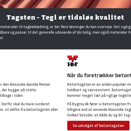
Tagsten - Tegl er tidsløs kvalitet
materialer til tagbeklædning, er der flere løsninger du kan overveje. Det vigti
ldbare og passer til det generelle udseende af din bolig, men også materialer h
on.
Når du foretrækker beton
vi den klassiske danske Monier
Betontagsten er en anden populær mu
, der bygger på stolte
holdbart og vejrresistent. Betontagste
lbage i tiden.
kommer meget tæt på rigtige teglste
. Derfor skal du have vurderet
På Bygma.dk fører vi betontagsten fra
. vil skifte fra betontagsten eller
billigere end at anvende klassiske teg
hvilket betyder, at både du og dit ta
Se udvalget af betontagsten