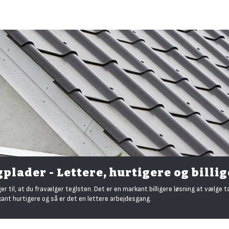
plader - Lettere, hurtigere og billi
 til, at du fravælger teglsten. Det er en markant billigere løsning at vælge t
nt hurtigere og så er det en lettere arbejdesgang.