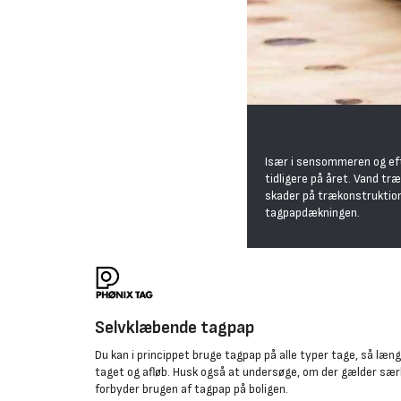
Især i sensommeren og efte
tidligere på året. Vand t
skader på trækonstruktione
tagpapdækningen.
Selvklæbende tagpap
Du kan i princippet bruge tagpap på alle typer tage, så l
taget og afløb. Husk også at undersøge, om der gælder særli
forbyder brugen af tagpap på boligen.