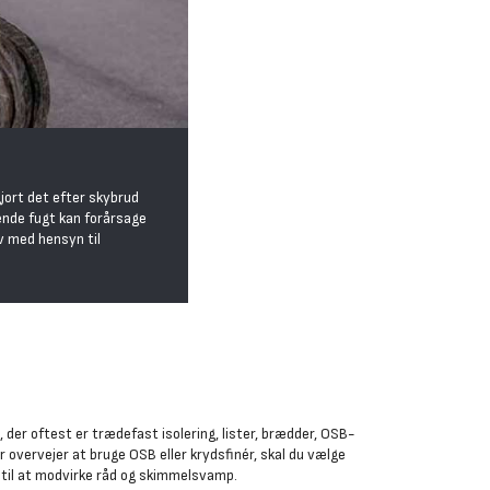
jort det efter skybrud
ende fugt kan forårsage
v med hensyn til
 der oftest er trædefast isolering, lister, brædder, OSB-
ler overvejer at bruge OSB eller krydsfinér, skal du vælge
 til at modvirke råd og skimmelsvamp.