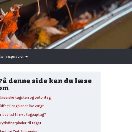
lær inspiration
På denne side kan du læse
om
lassiske tagsten og betontegl
kift til tagplader lav vægt
r det tid til nyt tagpaptag?
rydsfinerplader til taget
last og Zink tagrender