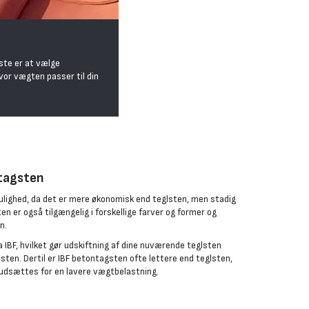
gste er at vælge
vor vægten passer til din
tagsten
lighed, da det er mere økonomisk end teglsten, men stadig
n er også tilgængelig i forskellige farver og former og
n.
 IBF, hvilket gør udskiftning af dine nuværende teglsten
lsten. Dertil er IBF betontagsten ofte lettere end teglsten,
g udsættes for en lavere vægtbelastning.