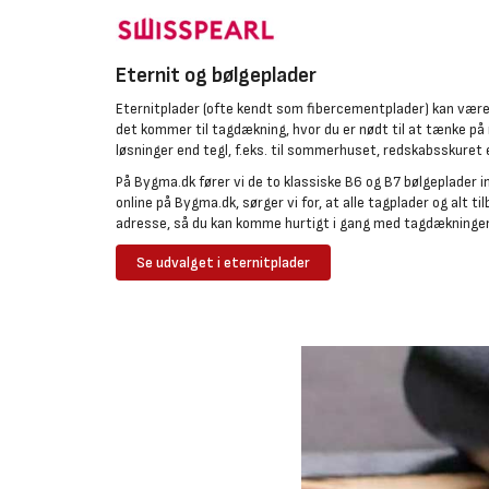
Eternit og bølgeplader
Eternitplader (ofte kendt som fibercementplader) kan være e
det kommer til tagdækning, hvor du er nødt til at tænke p
løsninger end tegl, f.eks. til sommerhuset, redskabsskuret 
På Bygma.dk fører vi de to klassiske B6 og B7 bølgeplader ink
online på Bygma.dk, sørger vi for, at alle tagplader og alt ti
adresse, så du kan komme hurtigt i gang med tagdækninge
Se udvalget i eternitplader