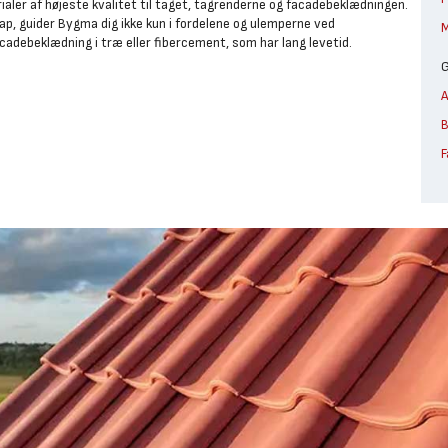
ialer af højeste kvalitet til taget, tagrenderne og facadebeklædningen.
ap, guider Bygma dig ikke kun i fordelene og ulemperne ved
M
adebeklædning i træ eller fibercement, som har lang levetid.
G
A
B
F