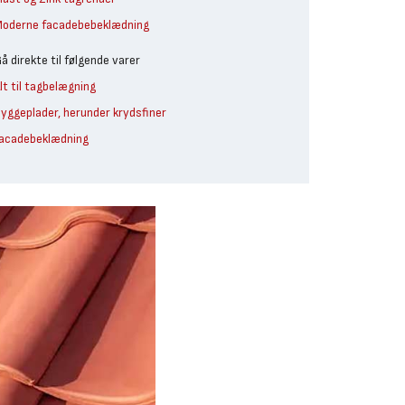
oderne facadebebeklædning
å direkte til følgende varer
lt til tagbelægning
yggeplader, herunder krydsfiner
acadebeklædning