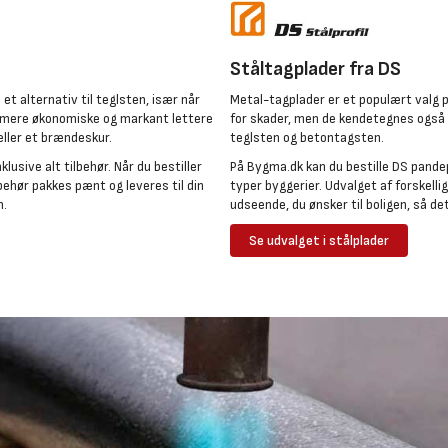
Ståltagplader fra DS
t alternativ til teglsten, især når
Metal-tagplader er et populært valg
å mere økonomiske og markant lettere
for skader, men de kendetegnes også v
eller et brændeskur.
teglsten og betontagsten.
lusive alt tilbehør. Når du bestiller
På Bygma.dk kan du bestille DS pandepla
lbehør pakkes pænt og leveres til din
typer byggerier. Udvalget af forskell
n.
udseende, du ønsker til boligen, så 
Se udvalget i stålplader