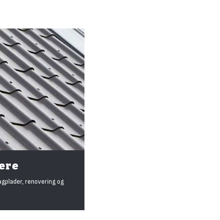
gere
agplader, renovering og