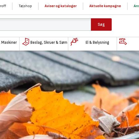
roff
Tøjshop
Aviser og kataloger
Aktuelle kampagne
Ans
Søg
& Maskiner
Beslag, Skruer & Søm
El & Belysning