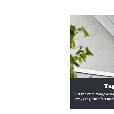
Tag
Der kan være mange årsager
nybyg er gennemført marka