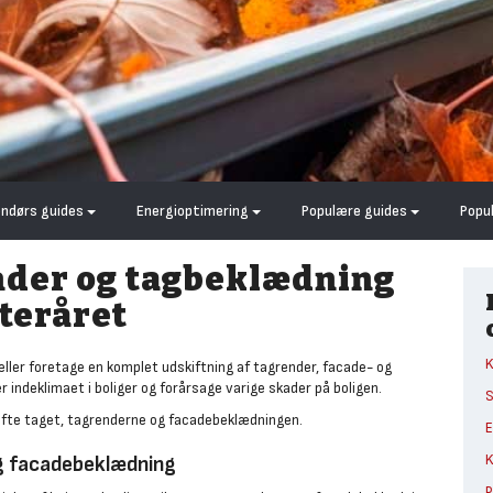
endørs guides
Energioptimering
Populære guides
Popu
ender og tagbeklædning
fteråret
K
 eller foretage en komplet udskiftning af tagrender, facade- og
 indeklimaet i boliger og forårsage varige skader på boligen.
S
skifte taget, tagrenderne og facadebeklædningen.
E
K
og facadebeklædning
P