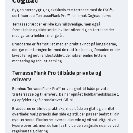
Cognac
Byg en bæredygtig og eksklusiv træterrasse med de FSC®-
certificerede TerrassePlank Pro™ i en smuk Cognac-farve.
Terrassebrædder er ikke kun miljøvenlige, men også
formstabile og slidstærke, hvilket sikrer dig en terrasse der
med garanti holder i mange år.
Brædderne er fremstillet med en praktisk not på langsiderne,
der gør monteringen let med de rustfrie beslag. Desuden er der
lavet fer og not i endestøddet, der sikrer endnu lettere
montering og robust samling.
TerrassePlank Pro til både private og
erhverv
Bambus TerrassePlank Pro™ er velegnet til både private
træterrasse og til erhverv. De har opnået holdbarhedsklasse 1
og opfylder også brandkravet Bfl-s1.
Brædderne er tilmed praktiske, med både en glat og en rillet
overflade: Vælg præcis den side og stil, der passer bedst til din
nye terrasse. Plankerne leveres olierede og vil naturligt blive
lysere over tid, men du kan fastholde den originale nuance ved
regelmæssig oliering.