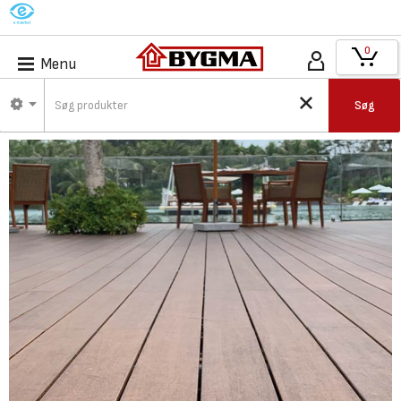
M
0
Menu
Søg