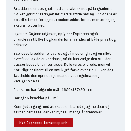
står i kontrast.
Brædderne er designet med en praktisk not på langsiderne,
hvilket gør monteringen let med rustfrie beslag. Endvidere er
de udført med fer og not i endestøddet for let montering og
ekstra holdbarhed.
Ligesom Cognac udgaven, opfylder Espresso også
brandkravet Bfl-s1 og kan derfor anvendes af både privat og
erhverv.
Espresso brædderne leveres også med en glat og en rillet
overflade, og de er vendbare, så du kan vælge den stil, der
passer bedst til din terrasse. De leveres olierede, men vil
naturligt patinere til en smuk grå farve over tid. Du kan dog
fastholde den oprindelige nuance ved regelmæssig
vedligeholdelse.
Plankerne har følgende mål: 1850x137x20 mm.
Der går 4 brædder på 1 m².
Kom godt i gang med at skabe en bæredygtig, holdbar og
stilfuld terrasse, der kan nydes i mange år fremover.
Køb Espresso Terrasseplank