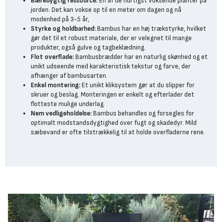
Bæredygtig ressource:
En af ​​de hurtigst voksende planter på
jorden. Det kan vokse op til en meter om dagen og nå
modenhed på 3-5 år,
Styrke og holdbarhed:
Bambus har en høj trækstyrke, hvilket
gør det til et robust materiale, der er velegnet til mange
produkter, også gulve og tagbeklædning.
Flot overflade:
Bambusbrædder har en naturlig skønhed og et
unikt udseende med karakteristisk tekstur og farve, der
afhænger af bambusarten.
Enkel montering:
Et unikt kliksystem gør at du slipper for
skruer og beslag. Monteringen er enkelt og efterlader det
flotteste mulige underlag.
Nem vedligeholdelse:
Bambus behandles og forsegles for
optimalt modstandsdygtighed over fugt og skadedyr. Mild
sæbevand er ofte tilstrækkelig til at holde overfladerne rene.