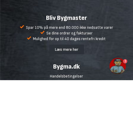
Bliv Bygmaster
Spar 10% på mere end 80.000 ikke nedsatte varer
Se dine ordrer og fakturaer
Mulighed for op til 40 dages rentefri kredit
Læs mere her
1
Bygma.dk
Handelsbetingelser
Fragt
Retur og reklamation
Fortryd køb
Ofte stillede spørgsmål
Udlejning
Inspiration og gode råd
Udvalgte mærker
Miljø
Cookiepolitik
Persondatapolitik