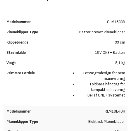
OLM1833B
Batteridrevet Plæneklipper
33 cm
18V ONE+ Batteri
8,1 kg
Letvægtsdesign for nem
manøvrering
Foldbare håndtag for
kompakt opbevaring
Del af ONE+ systemet
RLM18E40H
Elektrisk Plæneklipper