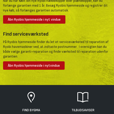
Når du har købt din nye Ryobi hækkeklipper eller plæneklipper, kan du
forlænge garantien med 1 år. Besøg Ryobis hjemmeside og registrer dit
nye køb, så forlænges garantien automatisk.
Åbn Ryobis hjemmeside i nyt vindue
Find serviceværksted
På Ryobis hjemmeside finder du let et serviceværksted til reparation af
Ryobi havemaskiner ved, at indtaste postnummer. I oversigten kan du
både vælge garanti-reparation og finde værksted til reparation udenfor
garantien.
Åbn Ryobis hjemmeside i nytvindue
FIND BYGMA
TILBUDSAVISER