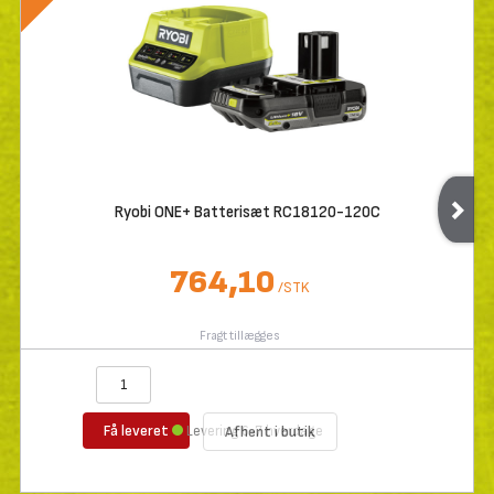
Ryobi ONE+ Batterisæt RC18120-120C
764,10
/
STK
Fragt tillægges
Få leveret
Levering 6-7 hverdage
Afhent i butik