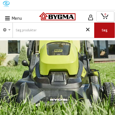
M
0
Menu
Søg