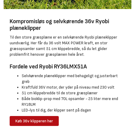
Kompromisløs og selvkørende 36v Ryobi
plæneklipper
Til den store græsplæne er en selvkørende Ryobi plæneklipper
uundværlig. Her får du 36 volt MAX POWER kraft, en stor
græsopsamler samt 51 cm klippebredde, så du let glider
problemfrit henover græsplænen hele året.
Fordele ved Ryobi RY36LMX51A
Selvkørende plæneklipper med behageligt og justerbart
greb
Kraftfuld 36V motor, der yder på niveau med 230 volt
51 cm klippebredde til de store græsplæner
Både bioklip-prop med 70L opsamler - 25 liter mere end
RY18LM
LED-lys til dig, der klipper sent på dagen
Køb 36v klipperen her