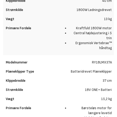
40 cm
1800W Ledningsdrevet
13 kg
Kraftfuld 1800W motor
Central højdejustering i 5
trin
Ergonomisk Vertebrae™
håndtag
RY18LMX37A
Batteridrevet Plæneklipper
37 cm
18V ONE+ Batteri
15,2 kg
Børsteløs motor for
længere levetid