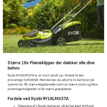
Større 18v Plæneklipper der dækker alle dine
behov
Ryobi RY18LMX37A er et stort skridt op i forhold til den
prisvenlige OLM1833B. Med den kan du udnytte to batterier på
samme tid, får større klippebredde samt en større motor og flere
justeringsmuligheder til de større græsplæner.
Fordele ved Ryobi RY18LMX37A
Tilslutning af 2 Ryobi-batterier, så du har øget driftstid