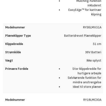
Mulching-funktion
inkluderet
EasyEdge™ for kantnær
klipning
RY36LMX51A
Batteridrevet Plæneklipper
51 cm
36V Batteri
Ikke oplyst
Stor klippebredde for
hurtigere arbejde
Selvkørende funktion for
mindre anstrengelse
Ideel til store plæner
RY18LMC30A