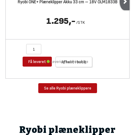
Ryobi ONE+ Plæneklipper Akku 33 cm – 18V OLM1833B
1.295,-
/
STK
Få leveret
Levering 1-2 hverdage
Afhent i butik
Se alle Ryobi plæneklippere
Ryobi plæneklipper