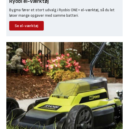
Ryobi el-værktøj
Bygma fører et stort udvalg i Ryobis ONE+ el-værktøj, så du let
løser mange opgaver med samme batteri.
Se el-værktøj