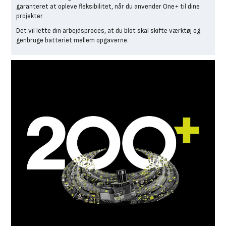
garanteret at opleve fleksibilitet, når du anvender One+ til dine
projekter.
Det vil lette din arbejdsproces, at du blot skal skifte værktøj og
genbruge batteriet mellem opgaverne.