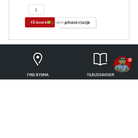
Få leveret
Levering 1-2 hverdage
Afhent i butik
1
FIND BYGMA
TILBUDSAVISER
KONTAKT OS
OM BYGMA