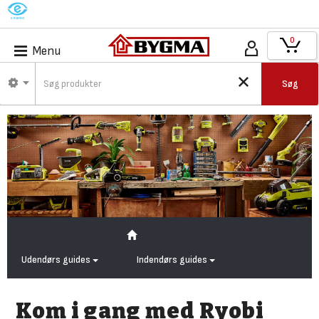
M
0
Menu
Søg
Udendørs guides
Indendørs guides
Kom i gang med Ryobi