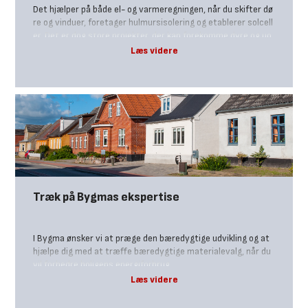
Det hjælper på både el- og varmeregningen, når du skifter dø
re og vinduer, foretager hulmursisolering og etablerer solcell
er. Det er dog store projekter, der kan forekomme dyre og uo
verskuelige i en tid hvor du måske er presset på økonomien.
Træk på Bygmas ekspertise
I Bygma ønsker vi at præge den bæredygtige udvikling og at
hjælpe dig med at træffe bæredygtige materialevalg, når du
vil forbedre boligens energiforbrug.