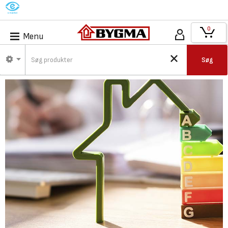
M
0
Menu
Søg