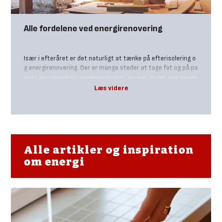
Alle fordelene ved energirenovering
Især i efteråret er det naturligt at tænke på efterisolering o
g energirenovering. Der er mange steder at tage fat og på pa
piret kan projektet forekomme dyrt. På sigt er der dog penge
at spare på varmeregning og geveinst at hente i boligens væ
rdi.
Alle artikler og inspiration
om energi