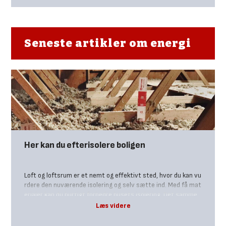
Seneste artikler om energi
Her kan du efterisolere boligen
Loft og loftsrum er et nemt og effektivt sted, hvor du kan vu
rdere den nuværende isolering og selv sætte ind. Med få mat
erialer kan du hurtigt forbedre husets isolering. Det samme
gælder for varmerør på udsatte steder, gulve i værelser over
kælderen, samt tætning af vinduer og døre, hvor du både ene
rgioptimerer din bolig, og får et mere behageligt indeklima.