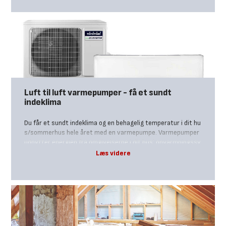
Luft til luft varmepumper - få et sundt
indeklima
Du får et sundt indeklima og en behagelig temperatur i dit hu
s/sommerhus hele året med en varmepumpe. Varmepumper
udnytter energien fra omgivelserne i dit hus' opvarmningssy
stem. Det vil sige, at en luft til luft varmepumpe "hiver" var
men ud af udeluften, som herefter cirkuleres rundt i huset. D
u kan med fordel kombinere en luft til luft varmepumpe med
et udsugningsanlæg med en varmeveksler/varmegenvinding
sanlæg. En Toyotomi varmepumpe er bygget til det nordiske
klima og er naturligvis frostsikret. Den kan støjsvagt varme,
køle, affugte og den kan rense luften med dens fotokatalytis
k filter, aktivt kulfilter og Ionisator. Vælg mellem 3 modeller i