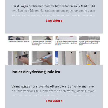
Har du også problemer med for højt radonniveau? Med DUKA
ONE kan du både sænke radonniveauet og genanvende varm
en. En test af DUKA ONE-løsningen ved en familie i Silkeborg
viste en reduktion på 90 % af radonniveauet på blot 19 dag
e. Familien fik installeret to DUKA ONE ventilationsløsninger i
kælderen. Samtidig blev der sat tre digitale radonmålere op,
som hurtigt viste, at radonniveauet faldt drastisk i kældere
n.
Isoler din ydervæg indefra
Varmvægge er til indvendig efterisolering af kolde, men eller
s sunde ydervægge. Elementerne er en færdig løsning, hvor i
solering og ny vægoverflade monteres på én gang. To lag, 12,
5 mm gipsplade og 30 mm polystyrenisolering, er sammenkl
æbet med specialklæber.