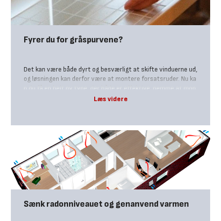
Fyrer du for gråspurvene?
Det kan være både dyrt og besværligt at skifte vinduerne ud,
og løsningen kan derfor være at montere forsatsruder. Nu ka
n du få en helt ny type, der både er effektive, nemme at mon
tere og som bevarer din boligs udtryk. Og så sparer du på bå
de varmeregning og CO2-udslip.
Sænk radonniveauet og genanvend varmen