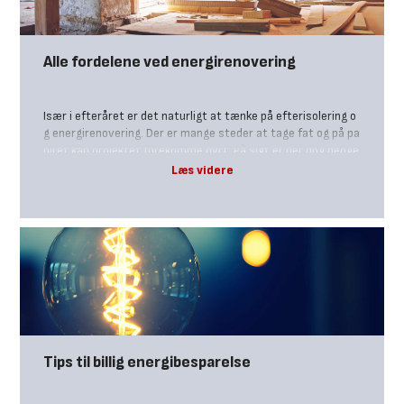
forhold til, om varmepumpen skal varme op til 60 m2, 80 m2
eller 110 m2.
Alle fordelene ved energirenovering
Især i efteråret er det naturligt at tænke på efterisolering o
g energirenovering. Der er mange steder at tage fat og på pa
piret kan projektet forekomme dyrt. På sigt er der dog penge
at spare på varmeregning og geveinst at hente i boligens væ
rdi.
Tips til billig energibesparelse