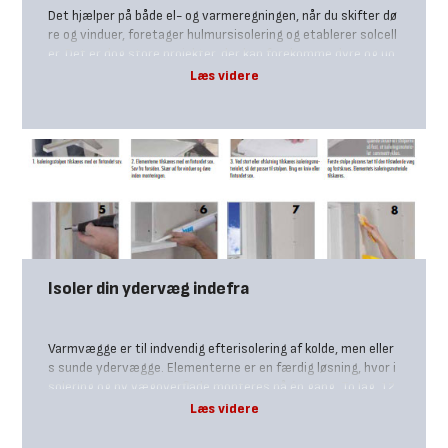
Det hjælper på både el- og varmeregningen, når du skifter dø
re og vinduer, foretager hulmursisolering og etablerer solcell
er. Det er dog store projekter, der kan forekomme dyre og uo
verskuelige i en tid hvor du måske er presset på økonomien.
Isoler din ydervæg indefra
Varmvægge er til indvendig efterisolering af kolde, men eller
s sunde ydervægge. Elementerne er en færdig løsning, hvor i
solering og ny vægoverflade monteres på én gang. To lag, 12,
5 mm gipsplade og 30 mm polystyrenisolering, er sammenkl
æbet med specialklæber.