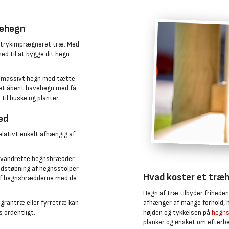
vehegn
r trykimprægneret træ. Med
ed til at bygge dit hegn
 et massivt hegn med tætte
l et åbent havehegn med få
til buske og planter.
ed
lativt enkelt afhængig af
r vandrette hegnsbrædder
nedstøbning af hegnsstolper
Hvad koster et træ
 af hegnsbrædderne med de
Hegn af træ tilbyder friheden
afhænger af mange forhold, 
grantræ eller fyrretræ kan
højden og tykkelsen på
hegns
 ordentligt.
planker og ønsket om efterb