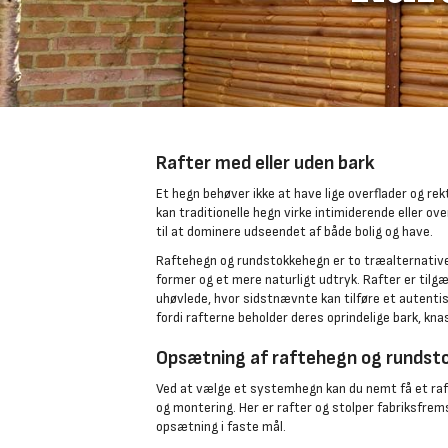
Rafter med eller uden bark
Et hegn behøver ikke at have lige overflader og rek
kan traditionelle hegn virke intimiderende eller o
til at dominere udseendet af både bolig og have.
Raftehegn og rundstokkehegn er to træalternativer
former og et mere naturligt udtryk. Rafter er tilg
uhøvlede, hvor sidstnævnte kan tilføre et autentis
fordi rafterne beholder deres oprindelige bark, kna
Opsætning af raftehegn og runds
Ved at vælge et systemhegn kan du nemt få et ra
og montering. Her er rafter og stolper fabriksfrem
opsætning i faste mål.