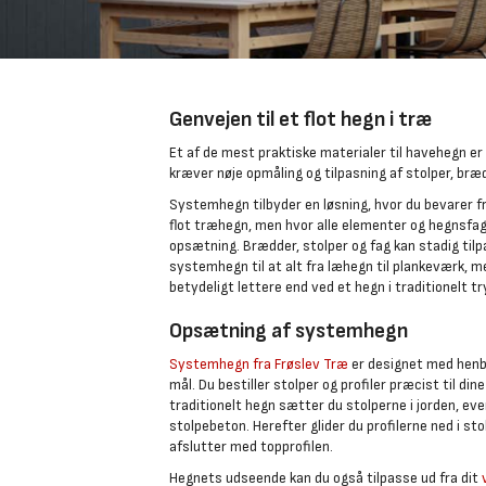
Genvejen til et flot hegn i træ
Et af de mest praktiske materialer til havehegn er
kræver nøje opmåling og tilpasning af stolper, bræd
Systemhegn tilbyder en løsning, hvor du bevarer f
flot træhegn, men hvor alle elementer og hegnsfag h
opsætning. Brædder, stolper og fag kan stadig til
systemhegn til at alt fra læhegn til plankeværk, 
betydeligt lettere end ved et hegn i traditionelt 
Opsætning af systemhegn
Systemhegn fra Frøslev Træ
er designet med henb
mål. Du bestiller stolper og profiler præcist til di
traditionelt hegn sætter du stolperne i jorden, ev
stolpebeton. Herefter glider du profilerne ned i s
afslutter med topprofilen.
Hegnets udseende kan du også tilpasse ud fra dit