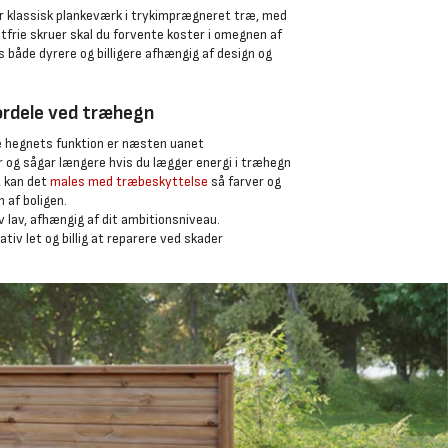
r klassisk plankeværk i trykimprægneret træ, med
ustfrie skruer skal du forvente koster i omegnen af
 både dyrere og billigere afhængig af design og
ordele ved træhegn
sse hegnets funktion er næsten uanet
r og sågar længere hvis du lægger energi i træhegn
, kan det
males med træbeskyttelse
så farver og
 af boligen.
v lav, afhængig af dit ambitionsniveau.
tiv let og billig at reparere ved skader