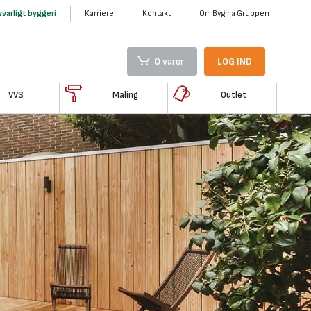
varligt byggeri
Karriere
Kontakt
Om Bygma Gruppen
0 varer
LOG IND
VVS
Maling
Outlet