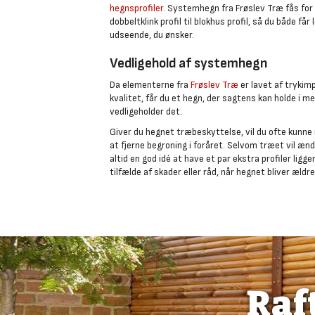
hegnsprofiler
. Systemhegn fra Frøslev Træ fås for
dobbeltklink profil til blokhus profil, så du både f
udseende, du ønsker.
Vedligehold af systemhegn
Da elementerne fra
Frøslev Træ
er lavet af tryki
kvalitet, får du et hegn, der sagtens kan holde i me
vedligeholder det.
Giver du hegnet træbeskyttelse, vil du ofte kunne
at fjerne begroning i foråret. Selvom træet vil ænd
altid en god idé at have et par ekstra profiler liggen
tilfælde af skader eller råd, når hegnet bliver ældre
Raf