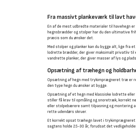
Fra massivt plankeværk til lavt ha
En af de mest udbredte materialer til havehegn e
hegnsbrædder og stolper har du den ultimative frih
præcis som du ønsker det.
Med stolper og planker kan du bygge alt, lige fra
lodrette brædder, der giver maksimalt privatliv ti
vandrette planker, der giver masser af lys og plads 
Opsætning af træhegn og holdbarh
Opsætning af hegn med trykimprægneret træ er re
den type hegn du ønsker at bygge.
Opsætning af et hegn med klassiske lodrette elle
stiller få krav til opmåling og snoretræk, korrekt 
eller stolpebærere samt tilpasning og montering
rette udendørs skruer.
Et korrekt opsat træhegn lavet i trykimprægneret 
sagtens holde 25-30 år, forudsat det vedligeholdes