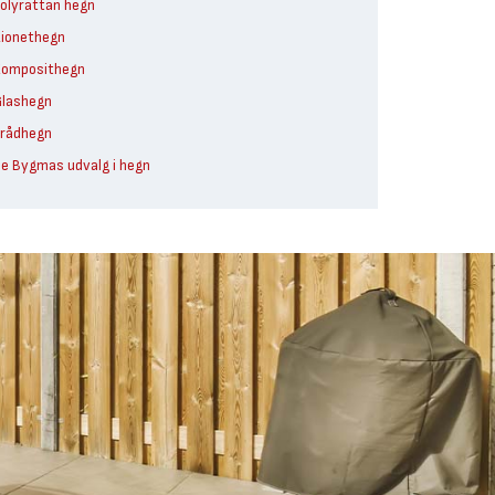
olyrattan hegn
ionethegn
omposithegn
lashegn
rådhegn
e Bygmas udvalg i hegn