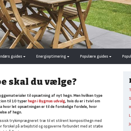
endørs guides
Energioptimering
Populære guides
Popu
pe skal du vælge?
T
yggematerialer til opsætning af nyt hegn. Men hvilken type
tion til 10 typer
hegn i Bygmas udvalg
, hvis du er i tvivl om
a hvor let opsætningen er til de forskelige fordele, hvor
H
else af hegn.
L
klassisk trykimprægneret træ til et stilrent komposithegn med
J
tor forskel på arbejdstid og opgaverne forbundet med at støbe