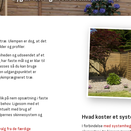
 træ. Ulempen er dog, at det
der og profiler.
riheden og udseendet af et
ar faste mål og er klar til
passes så du kan bruge
men udgangspunktet er
trykimprægneret træ.
lik på nem opsætning i faste
ne behov. Ligesom med et
entuelt med brug af
tolpernes skinnesystem og
Hvad koster et sys
I forbindelse
med systemheg
valg fra de færdige