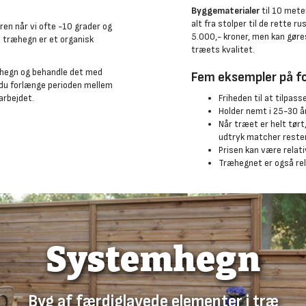
Byggematerialer
til 10 mete
alt fra stolper til de rette r
ren når vi ofte -10 grader og
5.000,- kroner, men kan gøres
i træhegn er et organisk
træets kvalitet.
ræhegn og behandle det med
Fem eksempler på f
 du forlænge perioden mellem
Friheden til at tilpa
arbejdet.
Holder nemt i 25-30 å
Når træet er helt tørt
udtryk matcher resten
Prisen kan være relati
Træhegnet er også rela
Systemhegn
Byg af færdiglavede elementer i træ