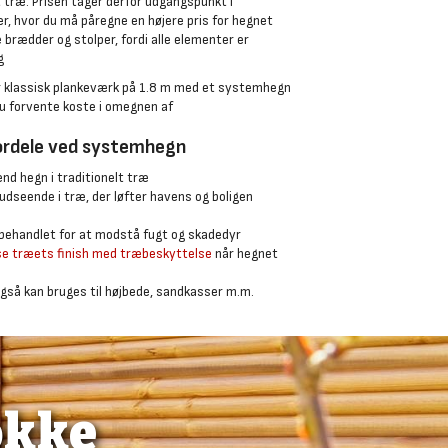
træ. Prisen tager derfor udgangspunkt i
er, hvor du må påregne en højere pris for hegnet
e brædder og stolper, fordi alle elementer er
g
r klassisk plankeværk på 1.8 m med et systemhegn
u forvente koste i omegnen af
ordele ved systemhegn
d hegn i traditionelt træ
udseende i træ, der løfter havens og boligen
behandlet for at modstå fugt og skadedyr
se træets finish med træbeskyttelse
når hegnet
så kan bruges til højbede, sandkasser m.m.
okke