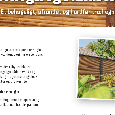
Et behageligt, afrundet og hårdfør træhegn
tangulære stolper. For nogle
vervældende og har en tendens
, der tilbyder blødere
ængelige både høvlede og
k og meget naturligt look,
ster og afsavninger.
tokkehegn
ftehegn med let opsætning
stillet med henblik på nem