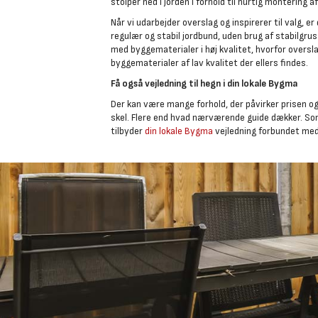
stolper ned i jorden i forhold til hurtig montering a
Når vi udarbejder overslag og inspirerer til valg, e
regulær og stabil jordbund, uden brug af stabilgru
med byggematerialer i høj kvalitet, hvorfor oversla
byggematerialer af lav kvalitet der ellers findes.
Få også vejledning til hegn i din lokale Bygma
Der kan være mange forhold, der påvirker prisen og
skel. Flere end hvad nærværende guide dækker. So
tilbyder
din lokale Bygma
vejledning forbundet me