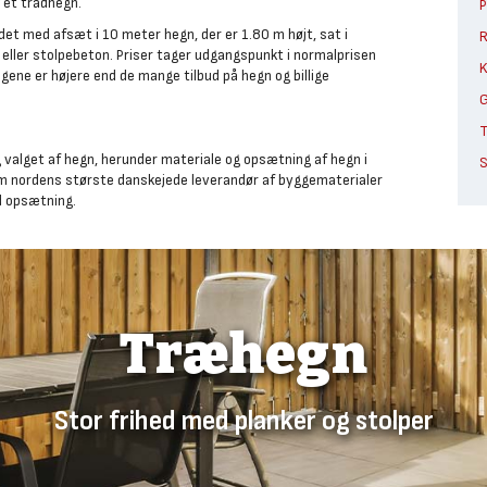
f et trådhegn.
P
r det med afsæt i 10 meter hegn, der er 1.80 m højt, sat i
R
s eller stolpebeton. Priser tager udgangspunkt i normalprisen
K
gene er højere end de mange tilbud på hegn og billige
G
T
 valget af hegn, herunder materiale og opsætning af hegn i
S
m nordens største danskejede leverandør af byggematerialer
d opsætning.
Træhegn
Stor frihed med planker og stolper