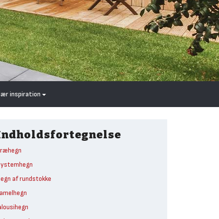
lær inspiration
Indholdsfortegnelse
ræhegn
Systemhegn
egn af rundstokke
amelhegn
alousihegn