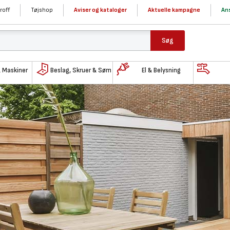
roff
Tøjshop
Aviser og kataloger
Aktuelle kampagne
Ans
Søg
& Maskiner
Beslag, Skruer & Søm
El & Belysning